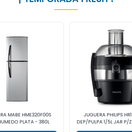
ERA MABE HME320F00S
JUGUERA PHILIPS HR
HUMEDO PLATA - 380L
DEP/PULPA 1/5L JAR P/
1VEL 500W220