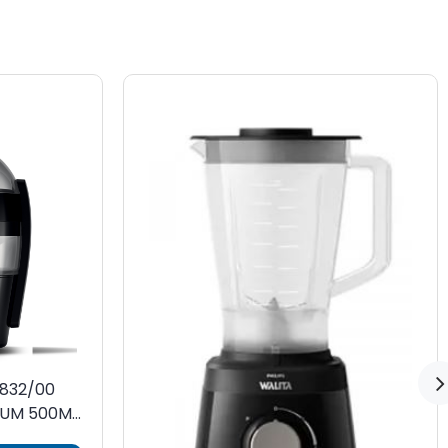
1832/00
ZUM 500ML
V