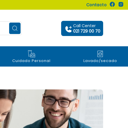
Contacto
Call Center
021 729 00 70
Cuidado Personal
Lavado/secado