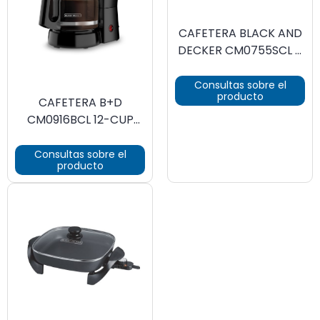
CAFETERA BLACK AND
DECKER CM0755SCL 4
EN 1 DE 5 TAZAS
Consultas sobre el
producto
CAFETERA B+D
CM0916BCL 12-CUP
Vortex Technology
Consultas sobre el
producto