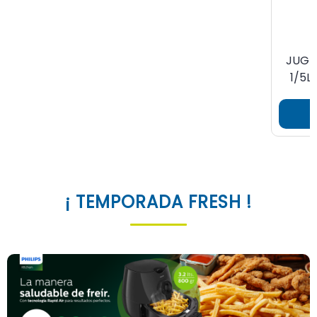
JUGU
1/5L
¡ TEMPORADA FRESH !